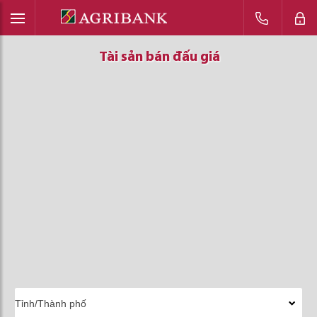
Tài sản bán đấu giá
Tài sản bán đấu giá
Tài sản bán đấu giá