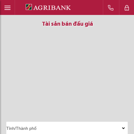
Tài sản bán đấu giá
Tài sản bán đấu giá
Tài sản bán đấu giá