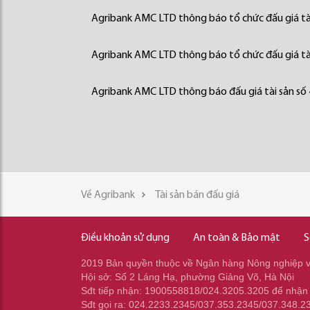
Agribank AMC LTD thông báo tổ chức đấu giá tà
Agribank AMC LTD thông báo tổ chức đấu giá tà
Agribank AMC LTD thông báo đấu giá tài sản số
Về Agribank
Tài sản bán đấu giá
Điều khoản sử dụng
An toàn & Bảo mật
S
2019 Bản quyền thuộc về Ngân hàng Nông nghiệp và
Hội sở: Số 2 Láng Hạ, phường Giảng Võ, Hà Nội
Sđt tiếp nhận: 1900558818/024.3205.3205 để nhận
Sđt gọi ra: 024.2233.2345/037.353.2345/037.348.2