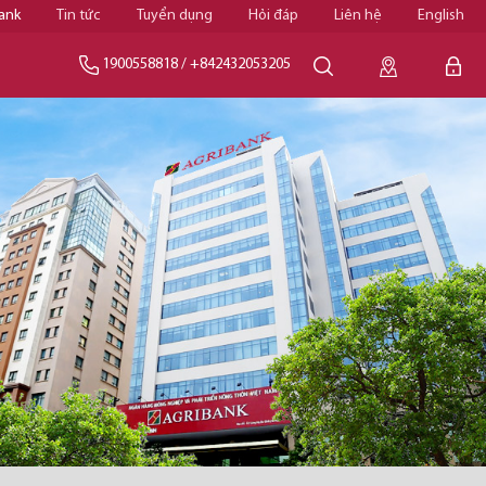
ank
Tin tức
Tuyển dụng
Hỏi đáp
Liên hệ
English
1900558818
/
+842432053205