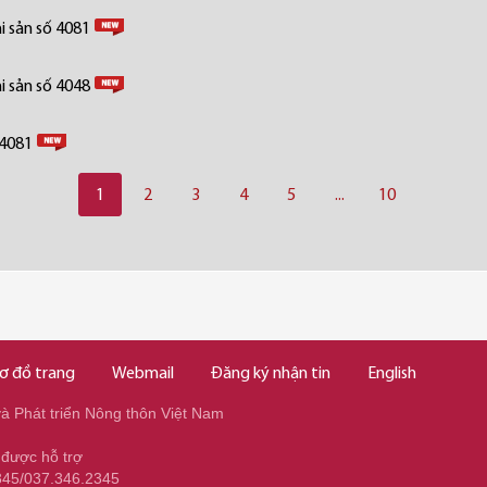
i sản số 4081
i sản số 4048
 4081
1
2
3
4
5
...
10
ơ đồ trang
Webmail
Đăng ký nhận tin
English
 Phát triển Nông thôn Việt Nam
 được hỗ trợ
345/037.346.2345