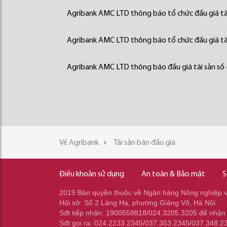
Agribank AMC LTD thông báo tổ chức đấu giá tà
Agribank AMC LTD thông báo tổ chức đấu giá tà
Agribank AMC LTD thông báo đấu giá tài sản số
Về Agribank
Tài sản bán đấu giá
Điều khoản sử dụng
An toàn & Bảo mật
S
2019 Bản quyền thuộc về Ngân hàng Nông nghiệp và
Hội sở: Số 2 Láng Hạ, phường Giảng Võ, Hà Nội
Sđt tiếp nhận: 1900558818/024.3205.3205 để nhận
Sđt gọi ra: 024.2233.2345/037.353.2345/037.348.2