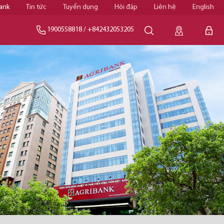
ank
Tin tức
Tuyển dụng
Hỏi đáp
Liên hệ
English
1900558818
/
+842432053205