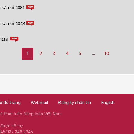
i sản số 4081
i sản số 4048
 4081
1
2
3
4
5
...
10
ơ đồ trang
Webmail
Đăng ký nhận tin
English
 Phát triển Nông thôn Việt Nam
 được hỗ trợ
345/037.346.2345