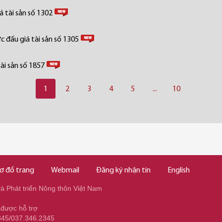
 tài sản số 1302
 đấu giá tài sản số 1305
ài sản số 1857
1
2
3
4
5
...
10
ơ đồ trang
Webmail
Đăng ký nhận tin
English
 Phát triển Nông thôn Việt Nam
 được hỗ trợ
345/037.346.2345