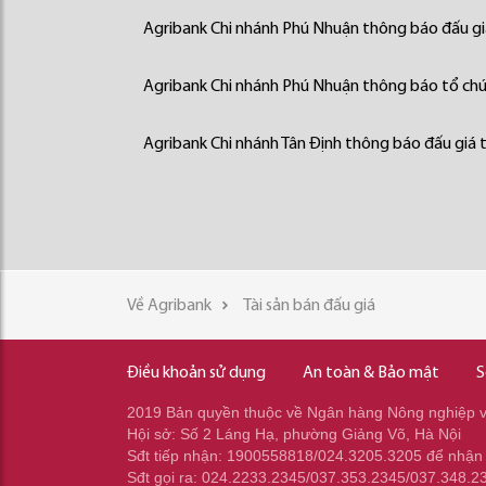
Agribank Chi nhánh Phú Nhuận thông báo đấu giá
Agribank Chi nhánh Phú Nhuận thông báo tổ chức
Agribank Chi nhánh Tân Định thông báo đấu giá t
Về Agribank
Tài sản bán đấu giá
Điều khoản sử dụng
An toàn & Bảo mật
S
2019 Bản quyền thuộc về Ngân hàng Nông nghiệp và
Hội sở: Số 2 Láng Hạ, phường Giảng Võ, Hà Nội
Sđt tiếp nhận: 1900558818/024.3205.3205 để nhận
Sđt gọi ra: 024.2233.2345/037.353.2345/037.348.2