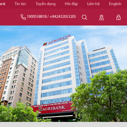
ank
Tin tức
Tuyển dụng
Hỏi đáp
Liên hệ
English
1900558818
/
+842432053205