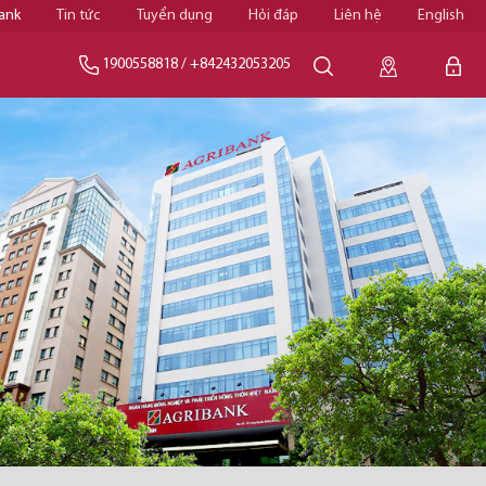
ank
Tin tức
Tuyển dụng
Hỏi đáp
Liên hệ
English
1900558818
/
+842432053205