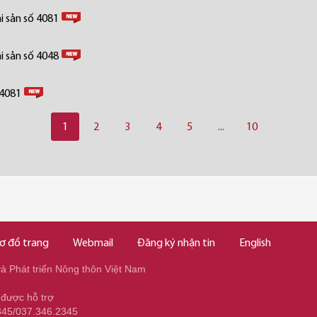
i sản số 4081
i sản số 4048
 4081
1
2
3
4
5
...
10
ơ đồ trang
Webmail
Đăng ký nhận tin
English
 Phát triển Nông thôn Việt Nam
 được hỗ trợ
345/037.346.2345