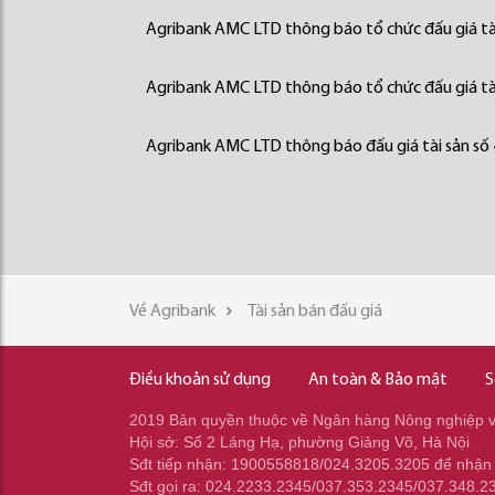
Agribank AMC LTD thông báo tổ chức đấu giá tà
Agribank AMC LTD thông báo tổ chức đấu giá tà
Agribank AMC LTD thông báo đấu giá tài sản số
Về Agribank
Tài sản bán đấu giá
Điều khoản sử dụng
An toàn & Bảo mật
S
2019 Bản quyền thuộc về Ngân hàng Nông nghiệp và
Hội sở: Số 2 Láng Hạ, phường Giảng Võ, Hà Nội
Sđt tiếp nhận: 1900558818/024.3205.3205 để nhận
Sđt gọi ra: 024.2233.2345/037.353.2345/037.348.2