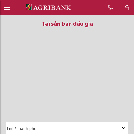
Tài sản bán đấu giá
Tài sản bán đấu giá
Tài sản bán đấu giá