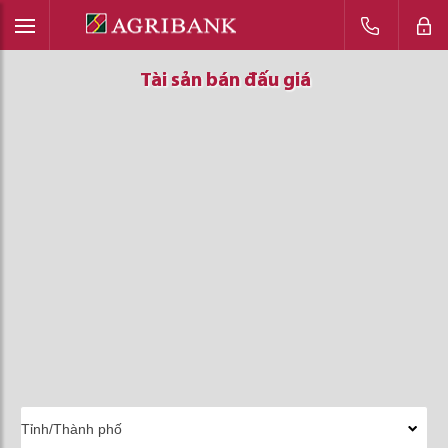
Tài sản bán đấu giá
Tài sản bán đấu giá
Tài sản bán đấu giá