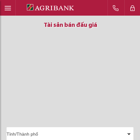
Tài sản bán đấu giá
Tài sản bán đấu giá
Tài sản bán đấu giá