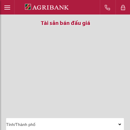
Tài sản bán đấu giá
Tài sản bán đấu giá
Tài sản bán đấu giá