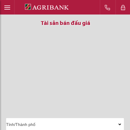
Tài sản bán đấu giá
Tài sản bán đấu giá
Tài sản bán đấu giá