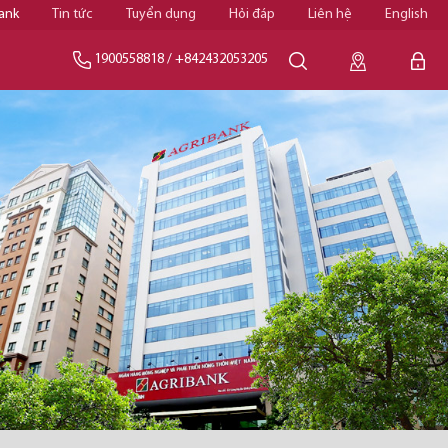
ank
Tin tức
Tuyển dụng
Hỏi đáp
Liên hệ
English
1900558818
/
+842432053205