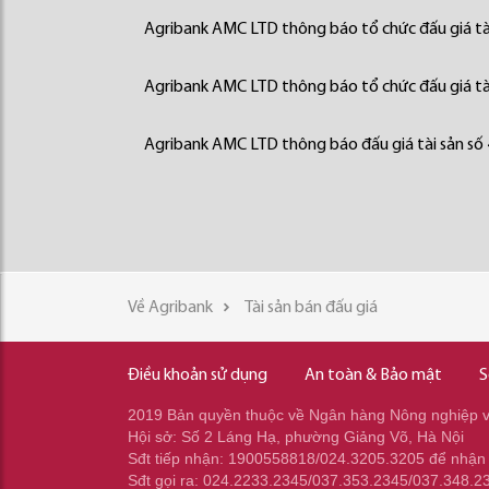
Agribank AMC LTD thông báo tổ chức đấu giá tà
Agribank AMC LTD thông báo tổ chức đấu giá tà
Agribank AMC LTD thông báo đấu giá tài sản số
Về Agribank
Tài sản bán đấu giá
Điều khoản sử dụng
An toàn & Bảo mật
S
2019 Bản quyền thuộc về Ngân hàng Nông nghiệp và
Hội sở: Số 2 Láng Hạ, phường Giảng Võ, Hà Nội
Sđt tiếp nhận: 1900558818/024.3205.3205 để nhận
Sđt gọi ra: 024.2233.2345/037.353.2345/037.348.2