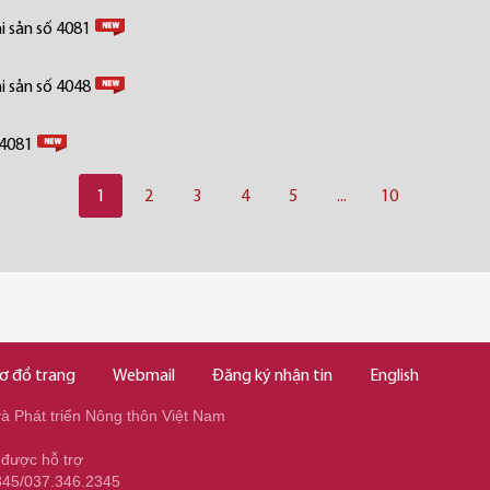
i sản số 4081
i sản số 4048
 4081
1
2
3
4
5
...
10
ơ đồ trang
Webmail
Đăng ký nhận tin
English
 Phát triển Nông thôn Việt Nam
 được hỗ trợ
345/037.346.2345