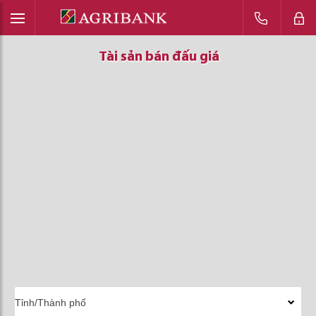
Tài sản bán đấu giá
Tài sản bán đấu giá
Tài sản bán đấu giá