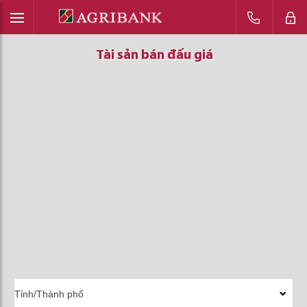
Tài sản bán đấu giá
Tài sản bán đấu giá
Tài sản bán đấu giá