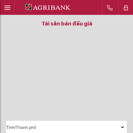
Tài sản bán đấu giá
Tài sản bán đấu giá
Tài sản bán đấu giá