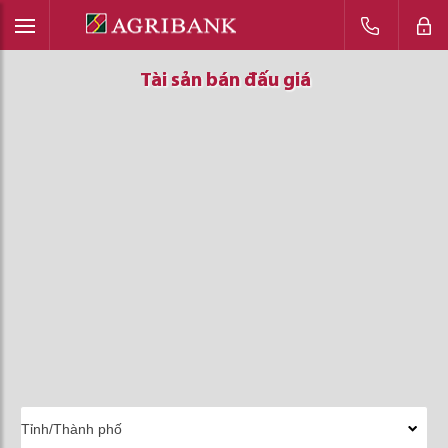
Tài sản bán đấu giá
Tài sản bán đấu giá
Tài sản bán đấu giá