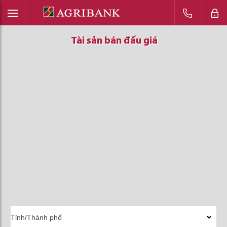
Tài sản bán đấu giá
Tài sản bán đấu giá
Tài sản bán đấu giá