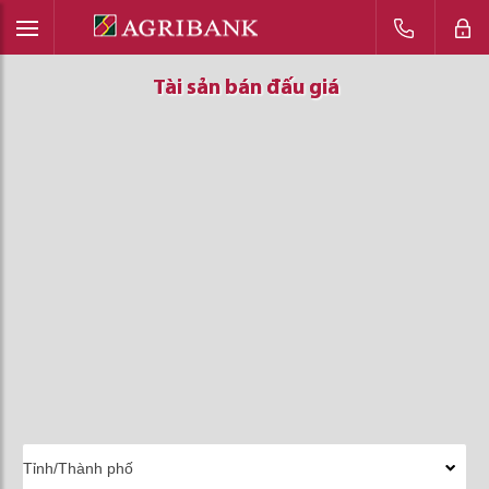
Tài sản bán đấu giá
Tài sản bán đấu giá
Tài sản bán đấu giá