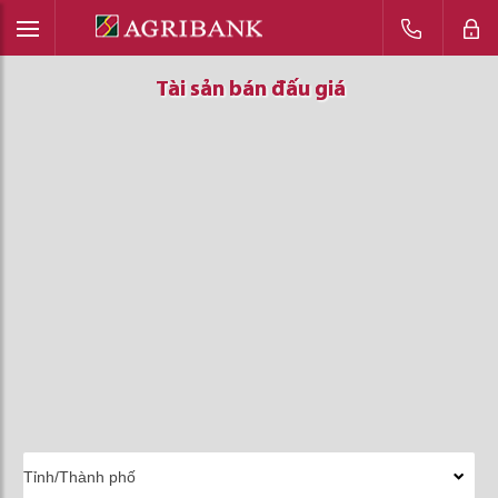
Tài sản bán đấu giá
Tài sản bán đấu giá
Tài sản bán đấu giá