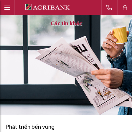
Các tin khác
Các tin khác
Các tin khác
Phát triển bền vững