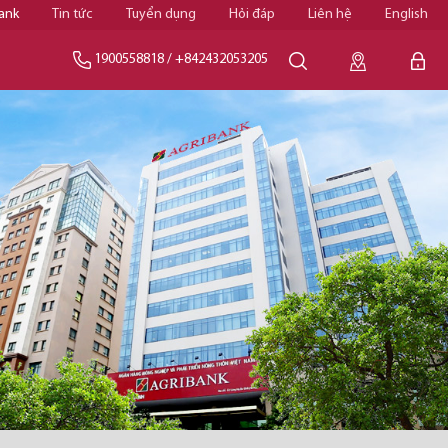
ank
Tin tức
Tuyển dụng
Hỏi đáp
Liên hệ
English
1900558818
/
+842432053205