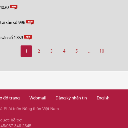
 4020
tài sản số 996
 sản số 1789
1
2
3
4
5
...
10
ơ đồ trang
Webmail
Đăng ký nhận tin
English
 Phát triển Nông thôn Việt Nam
 được hỗ trợ
345/037.346.2345