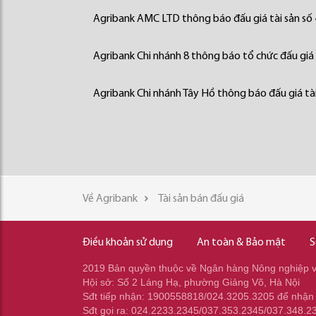
Agribank AMC LTD thông báo đấu giá tài sản số
Agribank Chi nhánh 8 thông báo tổ chức đấu giá 
Agribank Chi nhánh Tây Hồ thông báo đấu giá tài
Về Agribank
Tài sản bán đấu giá
Điều khoản sử dụng
An toàn & Bảo mật
S
2019 Bản quyền thuộc về Ngân hàng Nông nghiệp và
Hội sở: Số 2 Láng Hạ, phường Giảng Võ, Hà Nội
Sđt tiếp nhận: 1900558818/024.3205.3205 để nhận
Sđt gọi ra: 024.2233.2345/037.353.2345/037.348.2