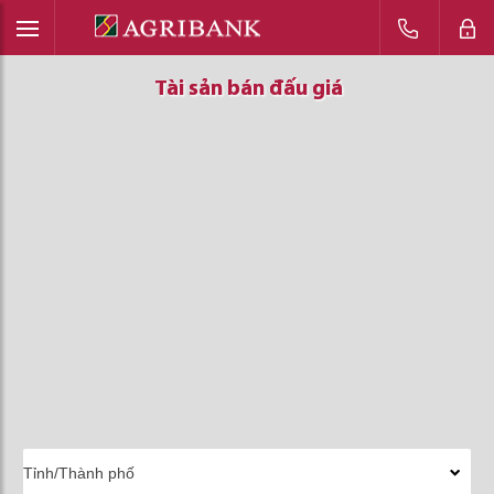
Tài sản bán đấu giá
Tài sản bán đấu giá
Tài sản bán đấu giá