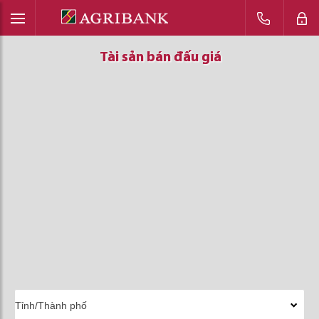
Tài sản bán đấu giá
Tài sản bán đấu giá
Tài sản bán đấu giá