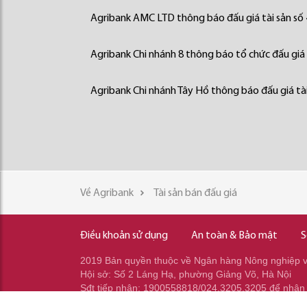
Agribank AMC LTD thông báo đấu giá tài sản số
Agribank Chi nhánh 8 thông báo tổ chức đấu giá 
Agribank Chi nhánh Tây Hồ thông báo đấu giá tài
Về Agribank
Tài sản bán đấu giá
Điều khoản sử dụng
An toàn & Bảo mật
S
2019 Bản quyền thuộc về Ngân hàng Nông nghiệp và
Hội sở: Số 2 Láng Hạ, phường Giảng Võ, Hà Nội
Sđt tiếp nhận: 1900558818/024.3205.3205 để nhận
Sđt gọi ra: 024.2233.2345/037.353.2345/037.348.2