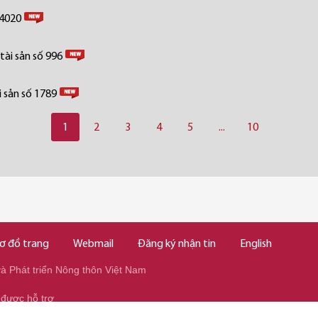
 4020
tài sản số 996
 sản số 1789
1
2
3
4
5
...
10
ơ đồ trang
Webmail
Đăng ký nhận tin
English
 Phát triển Nông thôn Việt Nam
 được hỗ trợ
345/037.346.2345