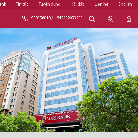
ank
Tin tức
Tuyển dụng
Hỏi đáp
Liên hệ
English
1900558818
/
+842432053205