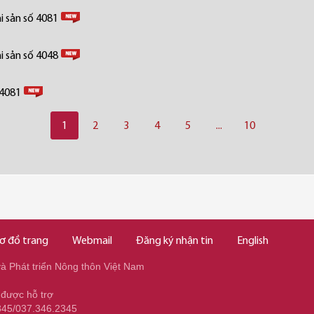
i sản số 4081
i sản số 4048
 4081
1
2
3
4
5
...
10
ơ đồ trang
Webmail
Đăng ký nhận tin
English
 Phát triển Nông thôn Việt Nam
 được hỗ trợ
345/037.346.2345