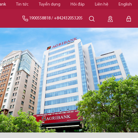
ank
Tin tức
Tuyển dụng
Hỏi đáp
Liên hệ
English
1900558818
/
+842432053205