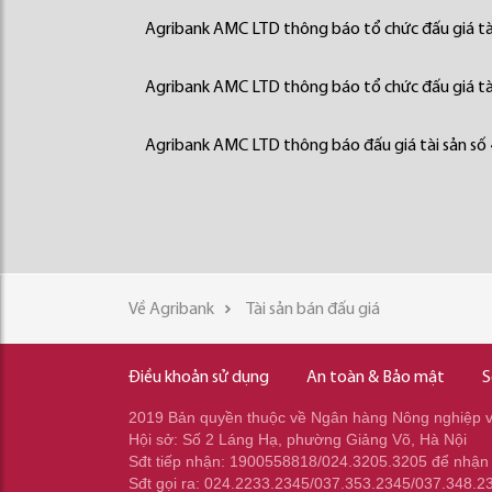
Agribank AMC LTD thông báo tổ chức đấu giá tà
Agribank AMC LTD thông báo tổ chức đấu giá tà
Agribank AMC LTD thông báo đấu giá tài sản số
Về Agribank
Tài sản bán đấu giá
Điều khoản sử dụng
An toàn & Bảo mật
S
2019 Bản quyền thuộc về Ngân hàng Nông nghiệp và
Hội sở: Số 2 Láng Hạ, phường Giảng Võ, Hà Nội
Sđt tiếp nhận: 1900558818/024.3205.3205 để nhận
Sđt gọi ra: 024.2233.2345/037.353.2345/037.348.2