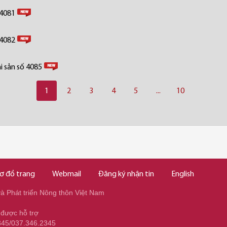
 4081
 4082
i sản số 4085
1
2
3
4
5
...
10
ơ đồ trang
Webmail
Đăng ký nhận tin
English
 Phát triển Nông thôn Việt Nam
 được hỗ trợ
345/037.346.2345