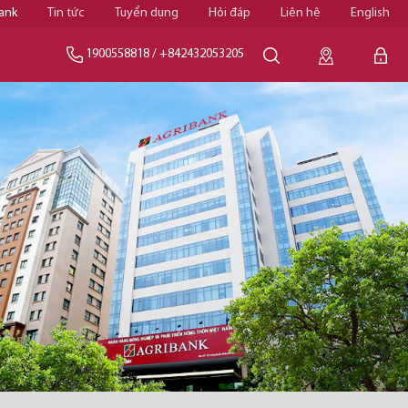
ank
Tin tức
Tuyển dụng
Hỏi đáp
Liên hệ
English
1900558818
/
+842432053205