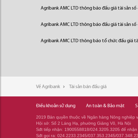
Agribank AMC LTD thông báo đấu giá tài sản số
Agribank AMC LTD thông báo đấu giá tài sản số
Agribank AMC LTD thông báo tổ chức đấu giá tà
Về Agribank
Tài sản bán đấu giá
Điều khoản sử dụng
An toàn & Bảo mật
S
2019 Bản quyền thuộc về Ngân hàng Nông nghiệp và
Hội sở: Số 2 Láng Hạ, phường Giảng Võ, Hà Nội
Sđt tiếp nhận: 1900558818/024.3205.3205 để nhận
Sđt gọi ra: 024.2233.2345/037.353.2345/037.348.2