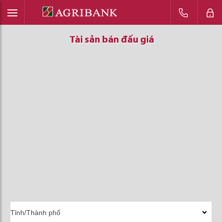
Tài sản bán đấu giá
Tài sản bán đấu giá
Tài sản bán đấu giá