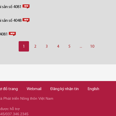
i sản số 4081
i sản số 4048
 4081
1
2
3
4
5
...
10
ơ đồ trang
Webmail
Đăng ký nhận tin
English
 Phát triển Nông thôn Việt Nam
 được hỗ trợ
345/037.346.2345