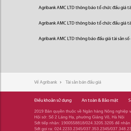
Agribank AMC LTD thông báo tổ chức đấu giá tà
Agribank AMC LTD thông báo tổ chức đấu giá tà
Agribank AMC LTD thông báo đấu giá tài sản số
Về Agribank
Tài sản bán đấu giá
Điều khoản sử dụng
An toàn & Bảo mật
S
2019 Bản quyền thuộc về Ngân hàng Nông nghiệp và
Hội sở: Số 2 Láng Hạ, phường Giảng Võ, Hà Nội
Sđt tiếp nhận: 1900558818/024.3205.3205 để nhận
Sđt gọi ra: 024.2233.2345/037.353.2345/037.348.2