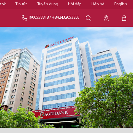
ank
Tin tức
Tuyển dụng
Hỏi đáp
Liên hệ
English
1900558818
/
+842432053205