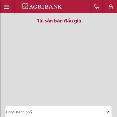
Tài sản bán đấu giá
Tài sản bán đấu giá
Tài sản bán đấu giá