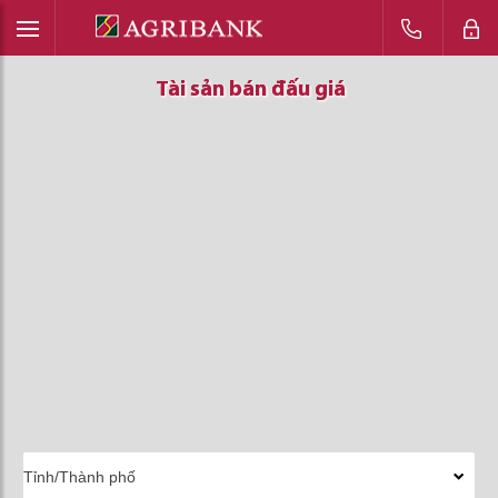
Tài sản bán đấu giá
Tài sản bán đấu giá
Tài sản bán đấu giá