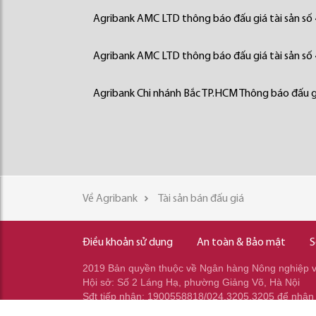
Agribank AMC LTD thông báo đấu giá tài sản số
Agribank AMC LTD thông báo đấu giá tài sản số
Agribank Chi nhánh Bắc TP.HCM Thông báo đấu gi
Về Agribank
Tài sản bán đấu giá
Điều khoản sử dụng
An toàn & Bảo mật
S
2019 Bản quyền thuộc về Ngân hàng Nông nghiệp và
Hội sở: Số 2 Láng Hạ, phường Giảng Võ, Hà Nội
Sđt tiếp nhận: 1900558818/024.3205.3205 để nhận
Sđt gọi ra: 024.2233.2345/037.353.2345/037.348.2