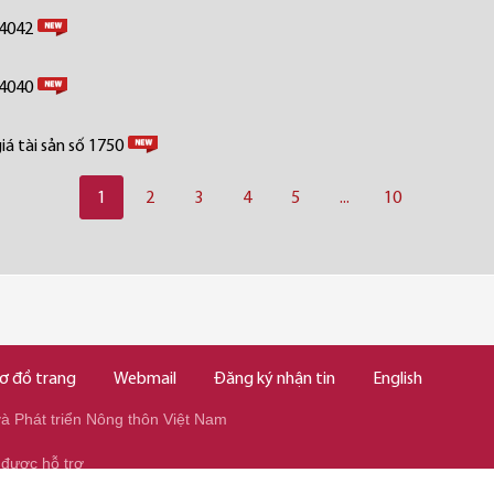
 4042
 4040
á tài sản số 1750
1
2
3
4
5
...
10
ơ đồ trang
Webmail
Đăng ký nhận tin
English
 Phát triển Nông thôn Việt Nam
 được hỗ trợ
345/037.346.2345