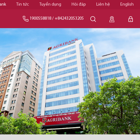
ank
Tin tức
Tuyển dụng
Hỏi đáp
Liên hệ
English
1900558818
/
+842432053205