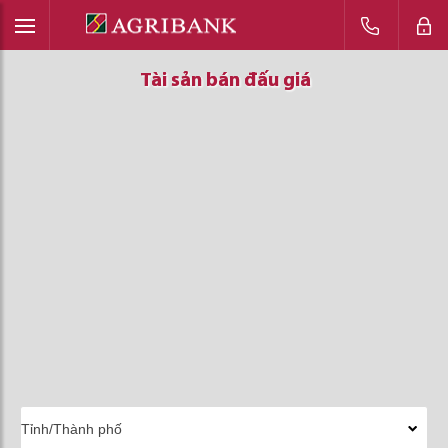
Tài sản bán đấu giá
Tài sản bán đấu giá
Tài sản bán đấu giá