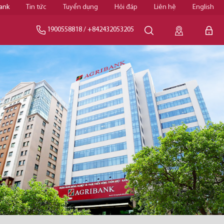
ank
Tin tức
Tuyển dụng
Hỏi đáp
Liên hệ
English
1900558818
/
+842432053205