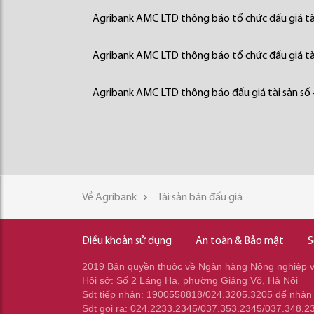
Agribank AMC LTD thông báo tổ chức đấu giá tà
Agribank AMC LTD thông báo tổ chức đấu giá tà
Agribank AMC LTD thông báo đấu giá tài sản số
Về Agribank
Tài sản bán đấu giá
Điều khoản sử dụng
An toàn & Bảo mật
S
2019 Bản quyền thuộc về Ngân hàng Nông nghiệp và
Hội sở: Số 2 Láng Hạ, phường Giảng Võ, Hà Nội
Sđt tiếp nhận: 1900558818/024.3205.3205 để nhận
Sđt gọi ra: 024.2233.2345/037.353.2345/037.348.2