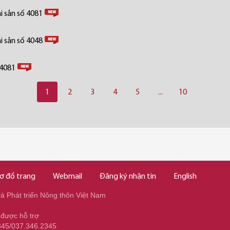
i sản số 4081
i sản số 4048
 4081
1
2
3
4
5
...
10
ơ đồ trang
Webmail
Đăng ký nhận tin
English
 Phát triển Nông thôn Việt Nam
 được hỗ trợ
345/037.346.2345