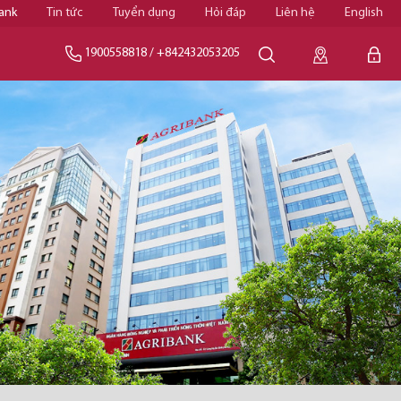
ank
Tin tức
Tuyển dụng
Hỏi đáp
Liên hệ
English
1900558818
/
+842432053205