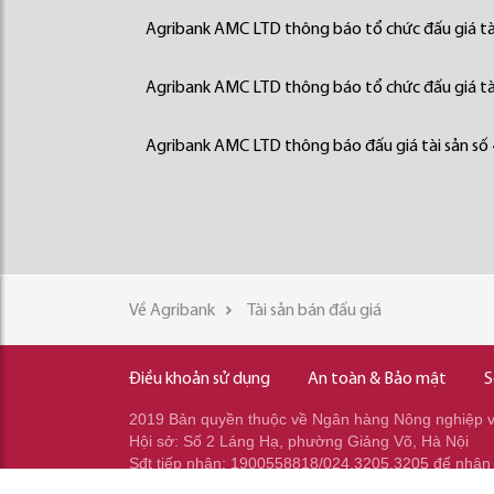
Agribank AMC LTD thông báo tổ chức đấu giá tà
Agribank AMC LTD thông báo tổ chức đấu giá tà
Agribank AMC LTD thông báo đấu giá tài sản số
Về Agribank
Tài sản bán đấu giá
Điều khoản sử dụng
An toàn & Bảo mật
S
2019 Bản quyền thuộc về Ngân hàng Nông nghiệp và
Hội sở: Số 2 Láng Hạ, phường Giảng Võ, Hà Nội
Sđt tiếp nhận: 1900558818/024.3205.3205 để nhận
Sđt gọi ra: 024.2233.2345/037.353.2345/037.348.2