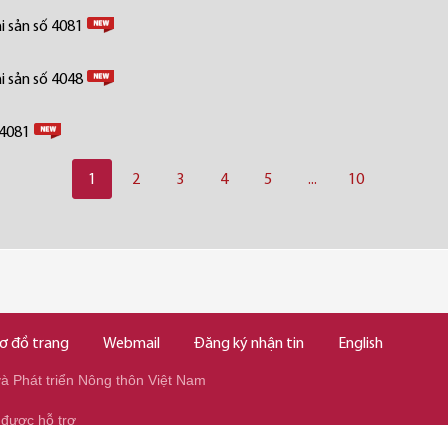
i sản số 4081
i sản số 4048
 4081
1
2
3
4
5
...
10
ơ đồ trang
Webmail
Đăng ký nhận tin
English
 Phát triển Nông thôn Việt Nam
 được hỗ trợ
345/037.346.2345