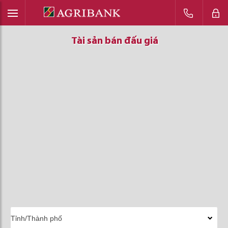
Tài sản bán đấu giá
Tài sản bán đấu giá
Tài sản bán đấu giá