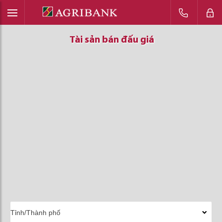
Tài sản bán đấu giá
Tài sản bán đấu giá
Tài sản bán đấu giá