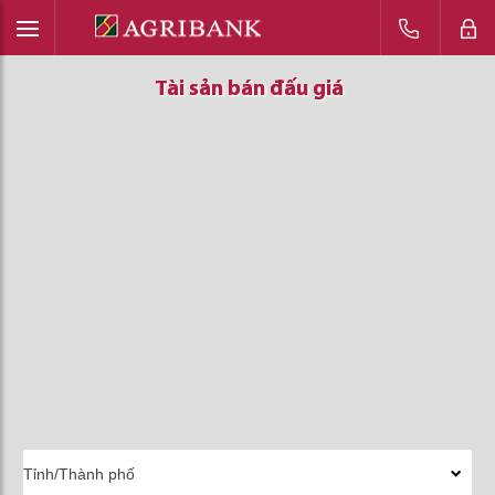
Tài sản bán đấu giá
Tài sản bán đấu giá
Tài sản bán đấu giá