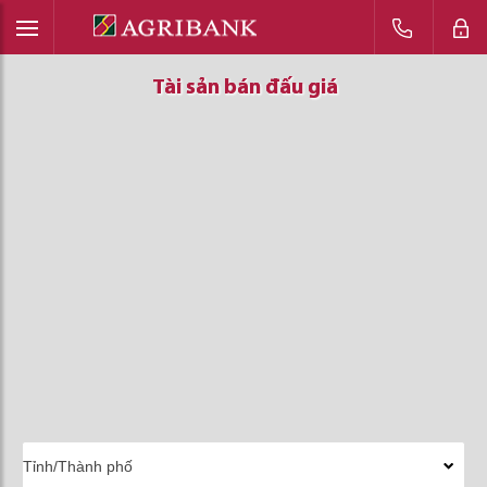
Tài sản bán đấu giá
Tài sản bán đấu giá
Tài sản bán đấu giá