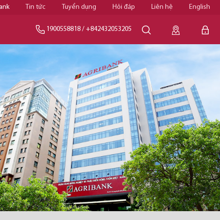
ank
Tin tức
Tuyển dụng
Hỏi đáp
Liên hệ
English
1900558818
/
+842432053205