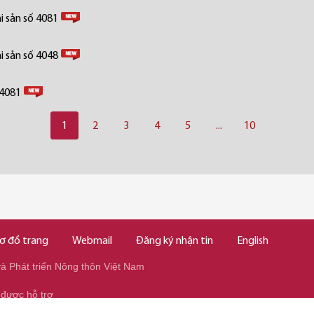
i sản số 4081
i sản số 4048
 4081
1
2
3
4
5
...
10
ơ đồ trang
Webmail
Đăng ký nhận tin
English
 Phát triển Nông thôn Việt Nam
 được hỗ trợ
345/037.346.2345