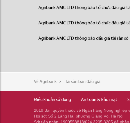
Agribank AMC LTD thông báo tổ chức đấu giá tà
Agribank AMC LTD thông báo tổ chức đấu giá tà
Agribank AMC LTD thông báo đấu giá tài sản số
Về Agribank
Tài sản bán đấu giá
Điều khoản sử dụng
An toàn & Bảo mật
S
2019 Bản quyền thuộc về Ngân hàng Nông nghiệp và
Hội sở: Số 2 Láng Hạ, phường Giảng Võ, Hà Nội
Sđt tiếp nhận: 1900558818/024.3205.3205 để nhận
Sđt gọi ra: 024.2233.2345/037.353.2345/037.348.2