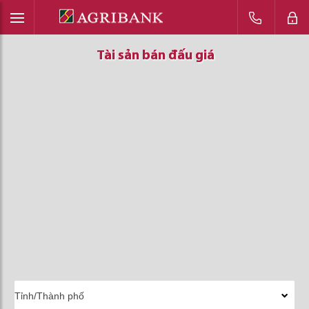
Tài sản bán đấu giá
Tài sản bán đấu giá
Tài sản bán đấu giá