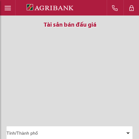
Tài sản bán đấu giá
Tài sản bán đấu giá
Tài sản bán đấu giá