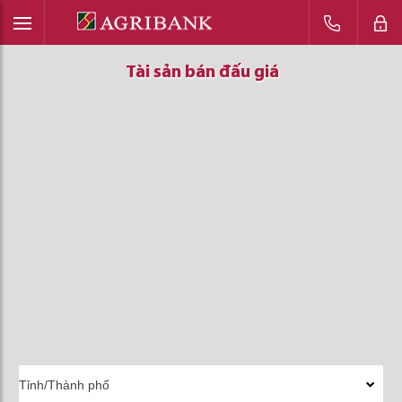
Tài sản bán đấu giá
Tài sản bán đấu giá
Tài sản bán đấu giá