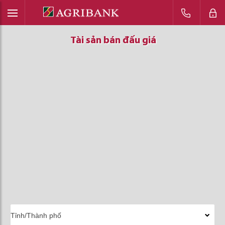
Tài sản bán đấu giá
Tài sản bán đấu giá
Tài sản bán đấu giá