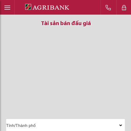
Tài sản bán đấu giá
Tài sản bán đấu giá
Tài sản bán đấu giá