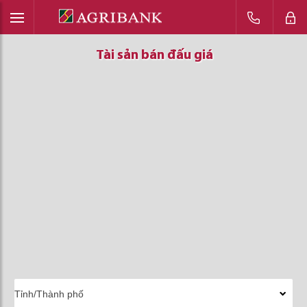
Tài sản bán đấu giá
Tài sản bán đấu giá
Tài sản bán đấu giá