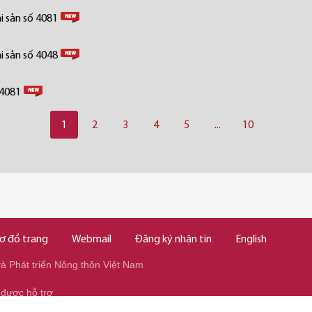
i sản số 4081
i sản số 4048
 4081
1
2
3
4
5
...
10
ơ đồ trang
Webmail
Đăng ký nhận tin
English
 Phát triển Nông thôn Việt Nam
 được hỗ trợ
345/037.346.2345