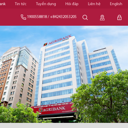
ank
Tin tức
Tuyển dụng
Hỏi đáp
Liên hệ
English
1900558818
/
+842432053205