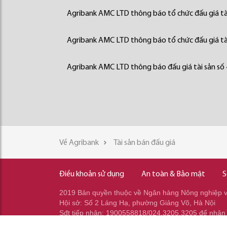
Agribank AMC LTD thông báo tổ chức đấu giá tà
Agribank AMC LTD thông báo tổ chức đấu giá tà
Agribank AMC LTD thông báo đấu giá tài sản số
Về Agribank
Tài sản bán đấu giá
Điều khoản sử dụng
An toàn & Bảo mật
S
2019 Bản quyền thuộc về Ngân hàng Nông nghiệp và
Hội sở: Số 2 Láng Hạ, phường Giảng Võ, Hà Nội
Sđt tiếp nhận: 1900558818/024.3205.3205 để nhận
Sđt gọi ra: 024.2233.2345/037.353.2345/037.348.2