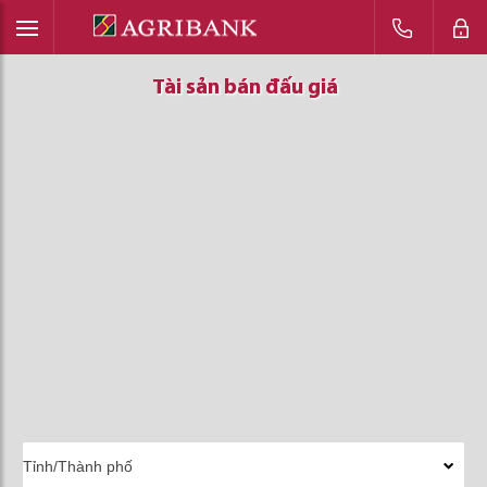
Tài sản bán đấu giá
Tài sản bán đấu giá
Tài sản bán đấu giá