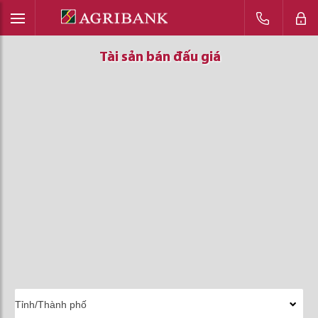
Tài sản bán đấu giá
Tài sản bán đấu giá
Tài sản bán đấu giá