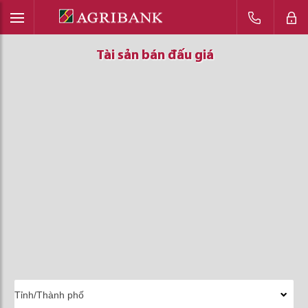
Tài sản bán đấu giá
Tài sản bán đấu giá
Tài sản bán đấu giá