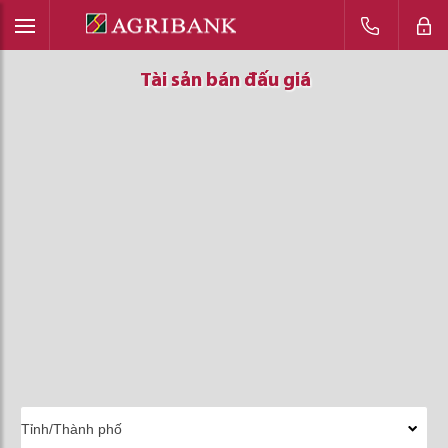
Tài sản bán đấu giá
Tài sản bán đấu giá
Tài sản bán đấu giá